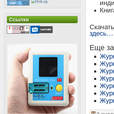
инди
Книг
Ссылки
Скачат
здесь…
Еще за
Жур
Журн
Журн
Журн
Журн
Жур
Журн