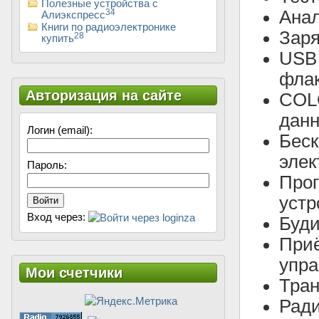
Полезные устройства с
Ана
34
Алиэкспресс
Книги по радиоэлектронике
Зар
28
купить
USB 
флак
Авторизация на сайте
COLO
данн
Логин (email):
Бес
элек
Пароль:
Про
устр
Войти
Вход через:
Буди
Приё
упра
Мои счетчики
Тран
Ради