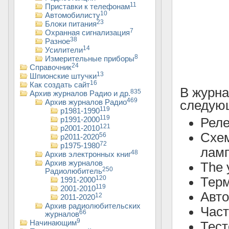
11
Приставки к телефонам
10
Автомобилисту
23
Блоки питания
7
Охранная сигнализация
38
Разное
14
Усилители
8
Измерительные приборы
24
Справочник
13
Шпионские штучки
16
Как создать сайт
В журн
835
Архив журналов Радио и др.
469
Архив журналов Радио
следующ
119
р1981-1990
119
р1991-2000
Реле
121
р2001-2010
Схе
56
р2011-2020
72
р1975-1980
ламп
48
Архив электронных книг
Архив журналов
The 
250
Радиолюбитель
120
Терм
1991-2000
119
2001-2010
Авто
12
2011-2020
Архив радиолюбительских
Част
66
журналов
9
Начинающим
Тест