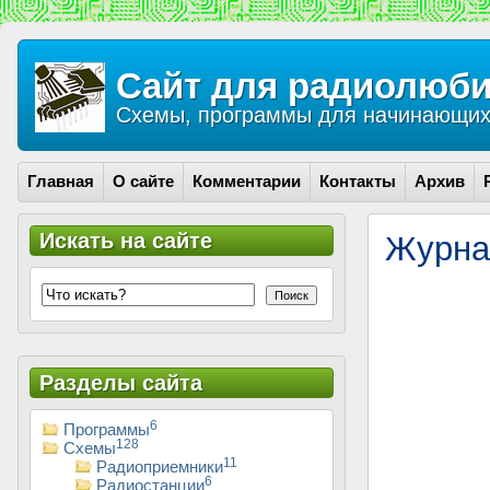
Сайт для радиолюби
Схемы, программы для начинающих 
Главная
О сайте
Комментарии
Контакты
Архив
Искать на сайте
Журна
Поиск
Разделы сайта
6
Программы
128
Схемы
11
Радиоприемники
6
Радиостанции