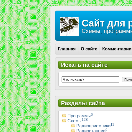
Сайт для 
Схемы, программы
Главная
О сайте
Комментарии
Искать на сайте
Поис
Разделы сайта
6
Программы
128
Схемы
11
Радиоприемники
6
Радиостанции