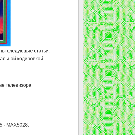
ны следующие статьи:
альной кодировкой.
ме телевизора.
 - МАХ5028.