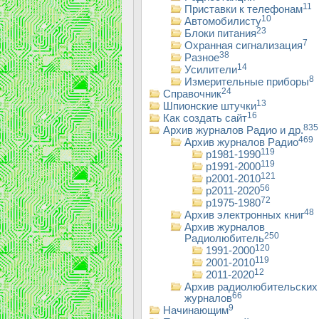
11
Приставки к телефонам
10
Автомобилисту
23
Блоки питания
7
Охранная сигнализация
38
Разное
14
Усилители
8
Измерительные приборы
24
Справочник
13
Шпионские штучки
16
Как создать сайт
835
Архив журналов Радио и др.
469
Архив журналов Радио
119
р1981-1990
119
р1991-2000
121
р2001-2010
56
р2011-2020
72
р1975-1980
48
Архив электронных книг
Архив журналов
250
Радиолюбитель
120
1991-2000
119
2001-2010
12
2011-2020
Архив радиолюбительских
66
журналов
9
Начинающим