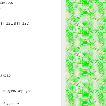
аймере.
.
 НТ12Е и НТ12D.
.
а фар.
выводном корпусе.
но здесь…