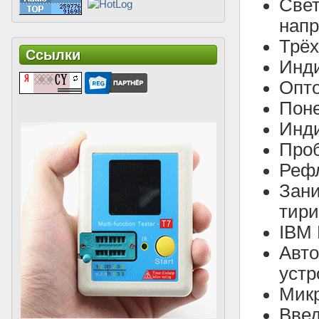
Све
напр
Трёх
Ссылки
Инди
Опто
Поне
Инди
Проб
Рефл
Зани
тири
IBM 
Авто
устр
Микр
Введ