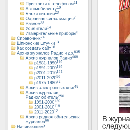
11
Приставки к телефонам
10
Автомобилисту
23
Блоки питания
7
Охранная сигнализация
38
Разное
14
Усилители
8
Измерительные приборы
24
Справочник
13
Шпионские штучки
16
Как создать сайт
835
Архив журналов Радио и др.
469
Архив журналов Радио
119
р1981-1990
119
р1991-2000
121
р2001-2010
56
р2011-2020
72
р1975-1980
48
Архив электронных книг
Архив журналов
250
Радиолюбитель
120
1991-2000
119
2001-2010
12
2011-2020
Архив радиолюбительских
В журн
66
журналов
следующ
9
Начинающим