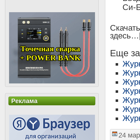
Си-Б
Скачать
здесь…[/
Еще за
Жур
Журн
Жур
Журн
Журн
Реклама
Журн
Журн
24 мар