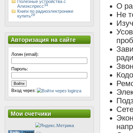
Полезные устройства с
О ра
34
Алиэкспресс
Книги по радиоэлектронике
Не т
28
купить
Изуч
Усов
проб
Авторизация на сайте
Зави
Логин (email):
ради
Звон
Пароль:
Кодо
Ремо
Войти
Элек
Вход через:
Подз
Сете
Мои счетчики
Эко
напр