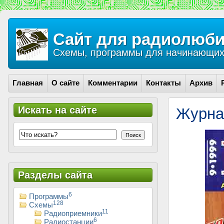
Сайт для радиолюби
Схемы, программы для начинающих 
Главная
О сайте
Комментарии
Контакты
Архив
Искать на сайте
Журна
Поиск
Разделы сайта
6
Программы
128
Схемы
11
Радиоприемники
6
Радиостанции