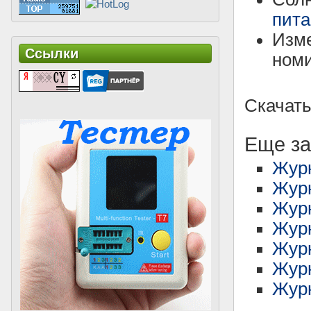
пита
Изме
Ссылки
номи
Скачать
Еще за
Жур
Жур
Жур
Журн
Журн
Журн
Журн