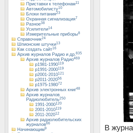
11
Приставки к телефонам
10
Автомобилисту
23
Блоки питания
7
Охранная сигнализация
38
Разное
14
Усилители
8
Измерительные приборы
24
Справочник
13
Шпионские штучки
16
Как создать сайт
835
Архив журналов Радио и др.
469
Архив журналов Радио
119
р1981-1990
119
р1991-2000
121
р2001-2010
56
р2011-2020
72
р1975-1980
48
Архив электронных книг
Архив журналов
250
Радиолюбитель
120
1991-2000
119
2001-2010
12
2011-2020
Архив радиолюбительских
66
журналов
В журн
9
Начинающим