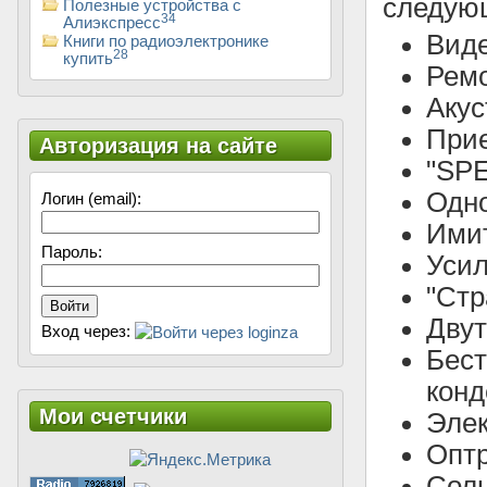
следующ
Полезные устройства с
34
Алиэкспресс
Виде
Книги по радиоэлектронике
28
купить
Рем
Аку
При
Авторизация на сайте
"SP
Одн
Логин (email):
Имит
Пароль:
Усил
"Стр
Войти
Двут
Вход через:
Бес
конд
Мои счетчики
Элек
Оптр
Солн