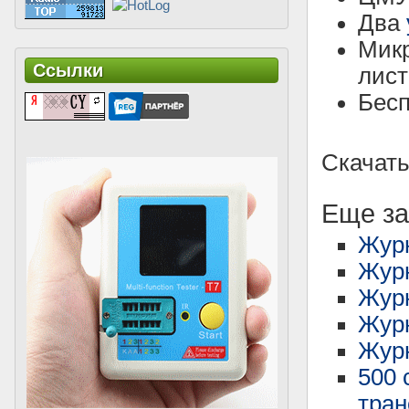
Два
Мик
Ссылки
лист
Бесп
Скачать
Еще за
Журн
Журн
Жур
Журн
Журн
500 
тран