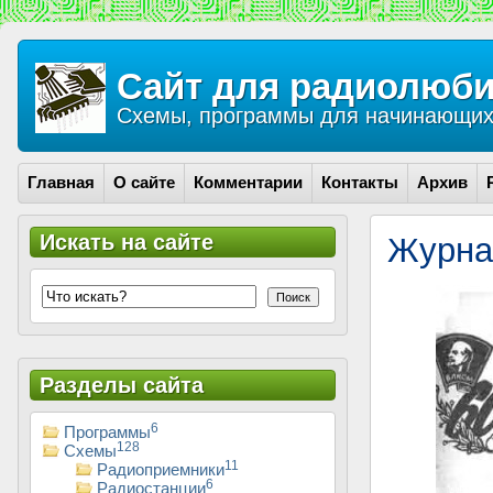
Сайт для радиолюби
Схемы, программы для начинающих 
Главная
О сайте
Комментарии
Контакты
Архив
Искать на сайте
Журна
Поиск
Разделы сайта
6
Программы
128
Схемы
11
Радиоприемники
6
Радиостанции