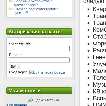
следующ
Полезные устройства с
34
Алиэкспресс
Квар
Книги по радиоэлектронике
28
купить
Тра
Тран
Ком
Авторизация на сайте
Ста
Форм
Логин (email):
Расч
Пароль:
Гене
Улуч
Войти
Мало
Вход через:
Теле
Муз
КВ к
Мои счетчики
Вспы
ЦМУ 