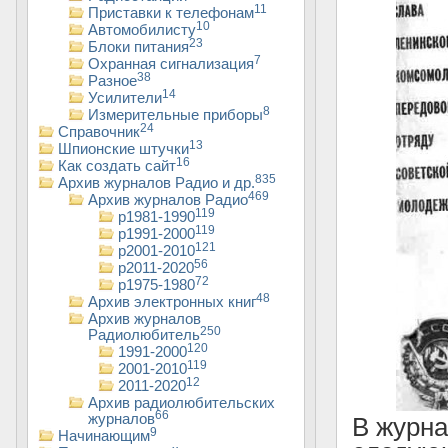
11
Приставки к телефонам
10
Автомобилисту
23
Блоки питания
7
Охранная сигнализация
38
Разное
14
Усилители
8
Измерительные приборы
24
Справочник
13
Шпионские штучки
16
Как создать сайт
835
Архив журналов Радио и др.
469
Архив журналов Радио
119
р1981-1990
119
р1991-2000
121
р2001-2010
56
р2011-2020
72
р1975-1980
48
Архив электронных книг
Архив журналов
250
Радиолюбитель
120
1991-2000
119
2001-2010
12
2011-2020
Архив радиолюбительских
66
журналов
В журн
9
Начинающим