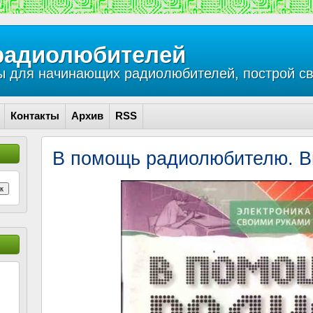
радиолюбителей
 для начинающих радиолюбителей, построй св
Контакты
Архив
RSS
В помощь радиолюбителю. В
к