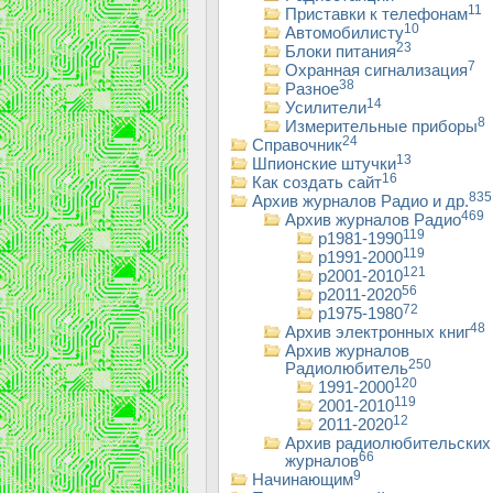
11
Приставки к телефонам
10
Автомобилисту
23
Блоки питания
7
Охранная сигнализация
38
Разное
14
Усилители
8
Измерительные приборы
24
Справочник
13
Шпионские штучки
16
Как создать сайт
835
Архив журналов Радио и др.
469
Архив журналов Радио
119
р1981-1990
119
р1991-2000
121
р2001-2010
56
р2011-2020
72
р1975-1980
48
Архив электронных книг
Архив журналов
250
Радиолюбитель
120
1991-2000
119
2001-2010
12
2011-2020
Архив радиолюбительских
66
журналов
9
Начинающим