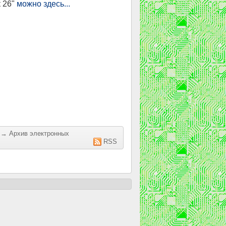
 26"
можно здесь...
→
Архив электронных
RSS