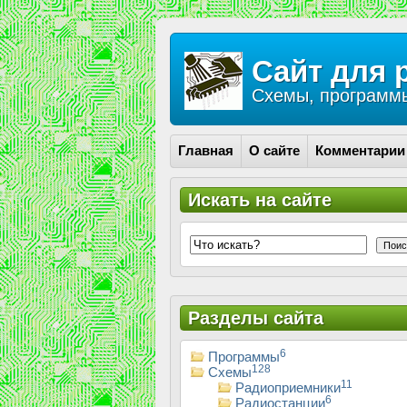
Сайт для 
Схемы, программы
Главная
О сайте
Комментарии
Искать на сайте
Поис
Разделы сайта
6
Программы
128
Схемы
11
Радиоприемники
6
Радиостанции