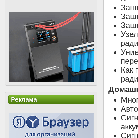
Защи
Защи
Защ
Узел
рад
Унив
пер
Как 
рад
Домашн
Мног
Реклама
Авто
Сигн
акку
Сигн