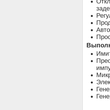
Откл
заде
Регу
Прод
Авто
Прос
Выполн
Ими
Пре
имп
Мик
Элек
Гене
Гене