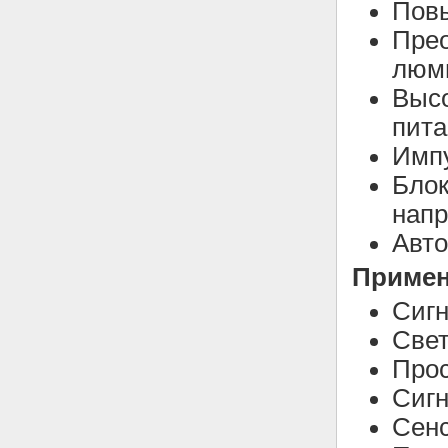
Пов
Пре
люм
Высо
пита
Импу
Блок
напр
Авт
Примен
Сигн
Свет
Про
Сигн
Сенс