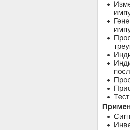
Изме
имп
Гене
имп
Прос
тре
Инди
Инди
посл
Прос
Прис
Тест
Примен
Сигн
Инве