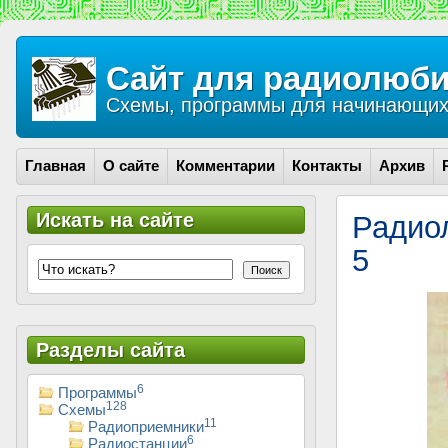
Сайт для радиолюби
Схемы, программы для начинающих 
Главная
О сайте
Комментарии
Контакты
Архив
Искать на сайте
Радио
5
Поиск
Разделы сайта
6
Программы
128
Схемы
11
Радиоприемники
6
Радиостанции