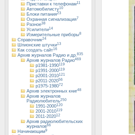
11
Приставки к телефонам
10
Автомобилисту
23
Блоки питания
7
Охранная сигнализация
38
Разное
14
Усилители
8
Измерительные приборы
24
Справочник
13
Шпионские штучки
16
Как создать сайт
835
Архив журналов Радио и др.
469
Архив журналов Радио
119
р1981-1990
119
р1991-2000
121
р2001-2010
56
р2011-2020
72
р1975-1980
48
Архив электронных книг
Архив журналов
250
Радиолюбитель
120
1991-2000
119
2001-2010
12
2011-2020
Архив радиолюбительских
66
журналов
9
Начинающим