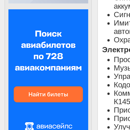
акку
Сигн
Имит
авт
Охр
Электр
Прос
Музы
Упра
Кодо
Комм
К14
Прис
Прис
Улуч