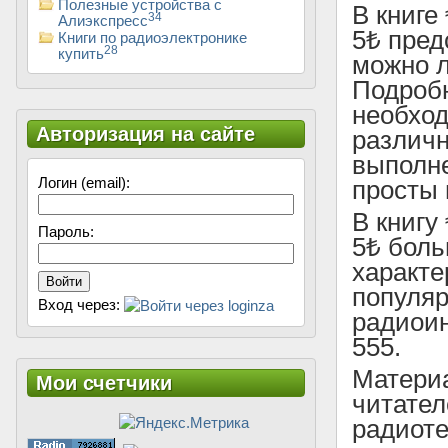
Полезные устройства с
В книге
34
Алиэкспресс
5₺ пред
Книги по радиоэлектронике
28
купить
можно л
Подробн
необхо
Авторизация на сайте
различн
выполне
Логин (email):
просты 
В книгу
Пароль:
5₺ боль
характе
Войти
популя
Вход через:
радиоин
555.
Материа
Мои счетчики
читател
радиот