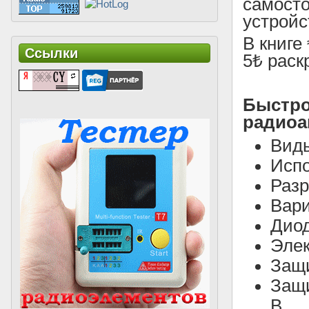
самост
устройс
В книге
Ссылки
5₺ рас
Быстр
радиоа
Виды
Испо
Разр
Вар
Диод
Эле
Защи
Защи
В