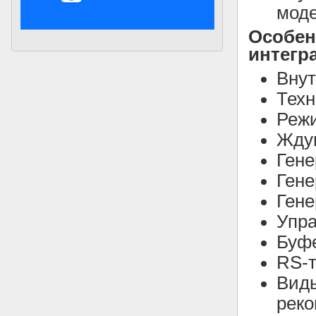
мод
Особен
интегр
Внут
Техн
Режи
Жду
Гене
Гене
Гене
Упр
Буф
RS-т
Виды
рек