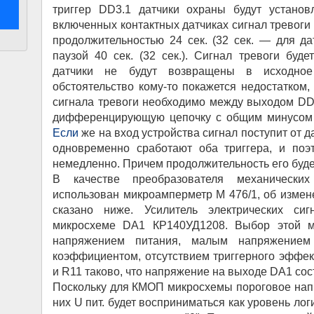
триггер DD3.1 датчики охраны будут устано
включенных контактных датчиках сигнал тревоги 
продолжительностью 24 сек. (32 сек. — для да
паузой 40 сек. (32 сек.). Сигнал тревоги буде
датчики не будут возвращены в исходно
обстоятельство кому-то покажется недостатком,
сигнала тревоги необходимо между выходом DD1
дифференцирующую цепочку с общим минусом (
Если
же на вход устройства сигнал поступит от д
одновременно сработают оба триггера, и поэ
немедленно. Причем продолжительность его буде
В качестве преобразователя механических
использован микроамперметр М 476/1, об измене
сказано ниже. Усилитель электрических си
микросхеме DA1 КР140УД1208. Выбор этой м
напряжением питания, малым напряжением
коэффициентом, отсутствием триггерного эффе
и R11 таково, что напряжение на выходе DA1 сост
Поскольку для КМОП микросхемы пороговое напря
них U пит. будет восприниматься как уровень логи