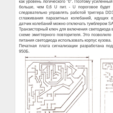
как уровень логического "0". Поэтому усиленный
больше, чем 0,6 U пит. - U пороговое будет
следовательно управлять работой триггера DD3
сглаживания паразитных колебаний, идущих о
датчик колебаний можно отключать тумблером SA
Транзисторный ключ для включения светодиода 
схеме эмиттерного повторителя. Это позволило 
питания светодиода использовать корпус кузова.
Печатная плата сигнализации разработана по
950Б.