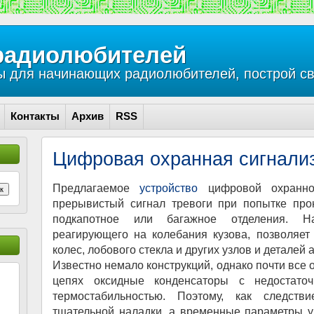
радиолюбителей
 для начинающих радиолюбителей, построй св
Контакты
Архив
RSS
Цифровая охранная сигнали
Предлагаемое
устройство
цифровой охранной
к
прерывистый сигнал тревоги при попытке про
подкапотное или багажное отделения. На
реагирующего на колебания кузова, позволяет
колес, лобового стекла и других узлов и деталей
Известно немало конструкций, однако почти все
цепях оксидные конденсаторы с недостат
термостабильностью. Поэтому, как следстви
тщательной наладки, а временные параметры у 