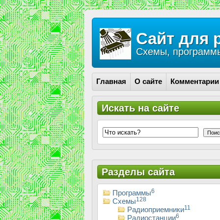
Сайт для 
Схемы, программы
Главная
О сайте
Комментарии
Искать на сайте
Поис
Разделы сайта
6
Программы
128
Схемы
11
Радиоприемники
6
Радиостанции