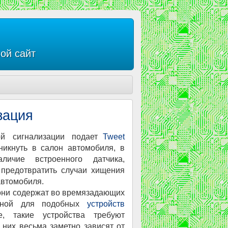
ой сайт
зация
 сигнализации подает
Tweet
никнуть в салон автомобиля, в
личие встроенного датчика,
 предотвратить случаи хищения
 автомобиля.
 они содержат во времязадающих
очной для подобных
устройств
е, такие устройства требуют
них весьма заметно зависят от