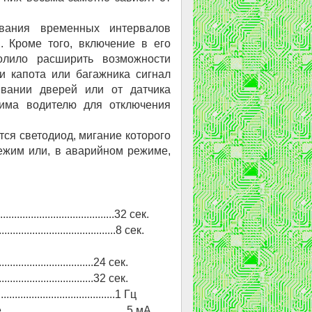
вания временных интервалов
. Кроме того, включение в его
олило расширить возможности
и капота или багажника сигнал
ывании дверей или от датчика
има водителю для отключения
ся светодиод, мигание которого
ежим или, в аварийном режиме,
..............................32 сек.
...............................8 сек.
..................................24 сек.
.................................32 сек.
..................................1 Гц
...............................5 мА