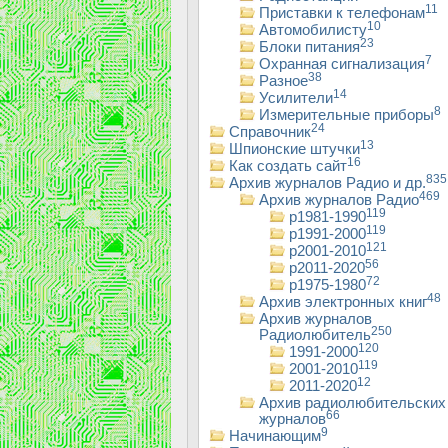
11
Приставки к телефонам
10
Автомобилисту
23
Блоки питания
7
Охранная сигнализация
38
Разное
14
Усилители
8
Измерительные приборы
24
Справочник
13
Шпионские штучки
16
Как создать сайт
835
Архив журналов Радио и др.
469
Архив журналов Радио
119
р1981-1990
119
р1991-2000
121
р2001-2010
56
р2011-2020
72
р1975-1980
48
Архив электронных книг
Архив журналов
250
Радиолюбитель
120
1991-2000
119
2001-2010
12
2011-2020
Архив радиолюбительских
66
журналов
9
Начинающим