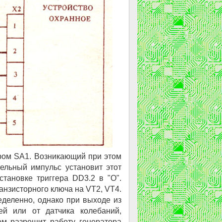
ром SA1. Возникающий при этом
ельный импульс установит этот
становке триггера DD3.2 в "О".
анзисторного ключа на VT2, VT4.
еделенно, однако при выходе из
й или от датчика колебаний,
ем разрешит работу генератора