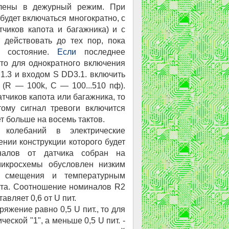
влены в дежурный режим. При
будет включаться многократно, с
тчиков капота и багажника) и с
т действовать до тех пор, пока
е состояние.
Если
последнее
 то для однократного включения
.3 и входом S DD3.1. включить
R — 100k, С — 100...510 пф).
атчиков капота или багажника, то
тому сигнал тревоги включится
т больше на восемь тактов.
 колебаний в электрические
нии конструкции которого будет
гналов от датчика собран на
икросхемы обусловлен низким
 смещения и температурным
кта. Соотношение номиналов R2
авляет 0,6 от U пит.
жение равно 0,5 U пит., то для
ческой "1", а меньше 0,5 U пит. -