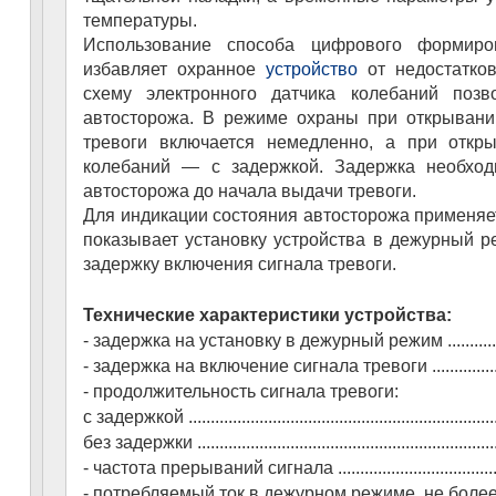
температуры.
Использование способа цифрового формиро
избавляет охранное
устройство
от недостатков
схему электронного датчика колебаний позв
автосторожа. В режиме охраны при открывани
тревоги включается немедленно, а при откр
колебаний — с задержкой. Задержка необход
автосторожа до начала выдачи тревоги.
Для индикации состояния автосторожа применяет
показывает установку устройства в дежурный р
задержку включения сигнала тревоги.
Технические характеристики устройства:
- задержка на установку в дежурный режим ......................
- задержка на включение сигнала тревоги .........................
- продолжительность сигнала тревоги:
с задержкой .....................................................................
без задержки ....................................................................
- частота прерываний сигнала ...........................................
- потребляемый ток в дежурном режиме, не более .............