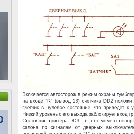
Включается автосторож в режим охраны тумбле
на входе "R" (вывод 13) счетчика DD2 положит
счетчик в нулевое состояние, что приведет к у
Низкий уровень с его выхода заблокирует вход тр
Состояние триггера DD3.1 в этот момент неопр
салона по сигналам от дверных выключателе
последний установится в "1" и высоким уровн