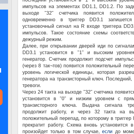
импульсов на элементах DD1.1, DD1.2. По зад
выходе "32" счетчика появится положите
одновременно в триггер DD3.1 запишется
установочный сигнал на R входе триггера DD3.
импульсов. Такое состояние схемы соответст
дежурный режим.
Далее, при открывании дверей иди по сигналам
DD3.1 установится в "1" и высоким уровне
генератор. Счетчик продолжит подсчет импульс
(через 8 так¬тов) появится положительный пере
уровень логической единицы, которая разре
генератора на транзисторный ключ. Последний, 
тревоги.
Через 24 такта на выходе "32" счетчика появитс
установится в "0" и низким уровнем с прям
транзисторного ключа. Выдача сигнала тре
продолжит работу, и через 32 такта на вы
положительный перепад, по которому в триггер 
прекратит работу. Схема вновь установится 
произойдет только в том случае,
если
до момен