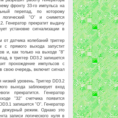
нему фронту 33-го импульса на
льный перепад, по которому
 логический "О" и снимется
2. Генератор прекратит выдачу
вует установке сигнализации в
 от датчика колебаний триггер
м с прямого выхода запустит
ов и, как только на выходе "8"
пад, в триггер DD3.2 запишется
шит прохождение импульсов с
в свою очередь, включит сигнал
я низкий уровень. Триггер DD3.2
ого выхода заблокирует вход
воги прекратится. Генератор
ходе "32" счетчика появится
DD3.1 запишется "О". Генератор
в дежурный режим. Однако это
та записи логического нуля в